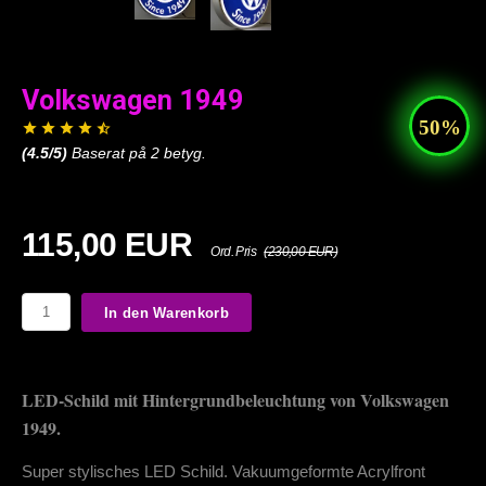
Volkswagen 1949
(
4.5
/5)
Baserat på
2
betyg.
115,00 EUR
Ord. Pris
(230,00 EUR)
In den Warenkorb
LED-Schild mit Hintergrundbeleuchtung von Volkswagen
1949.
Super stylisches LED Schild. Vakuumgeformte Acrylfront