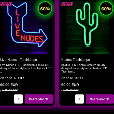
Live Nudes - Tischlampe
Kaktus Tischlampe
Live Nudes LED Tischleuchte im NEON
Kaktus LED Tischleuchte im NEON
designe! Super stylische Live Nudes LED
designe! Super stylische Kaktus LED
...
Tischlam...
Art nr. NS-NUDES1
Art nr. NS-KAKT1
60,00 EUR
60,00 EUR
(
150,00 EUR
)
(
150,00 EUR
)
Warenkorb
Warenkorb