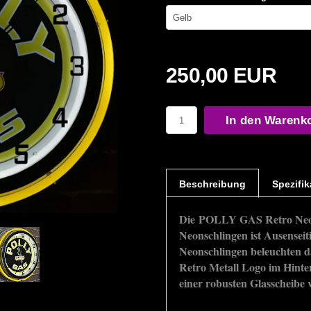
250,00 EUR
In den Warenk
Beschreibung
Spezifik
Die POLLY GAS Retro Neo
Neonschlingen ist Ausenseit
Neonschlingen beleuchten 
Retro Metall Logo im Hinte
einer robusten Glasscheibe 