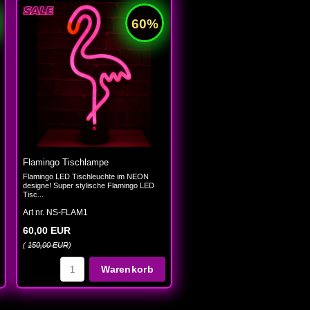
Flamingo Tischlampe
Flamingo LED Tischleuchte im NEON
designe! Super stylische Flamingo LED
Tisc...
Art nr. NS-FLAM1
60,00 EUR
(
150,00 EUR
)
Warenkorb