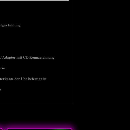
elgas fühlung
AC Adapter mit CE-Kennzeichnung
rie
terkante der Uhr befestigt ist
e