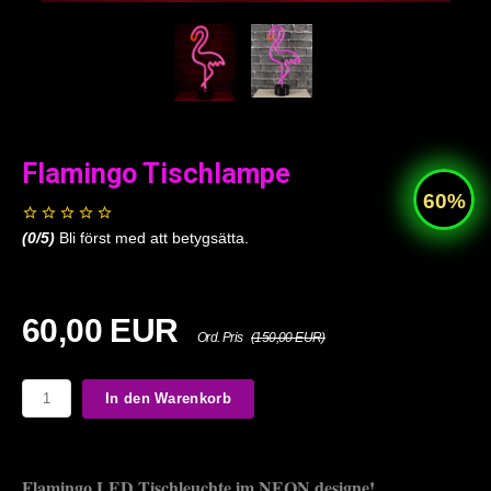
Flamingo Tischlampe
(
0
/5)
Bli först med att betygsätta.
60,00 EUR
Ord. Pris
(150,00 EUR)
In den Warenkorb
Flamingo LED Tischleuchte im NEON designe!